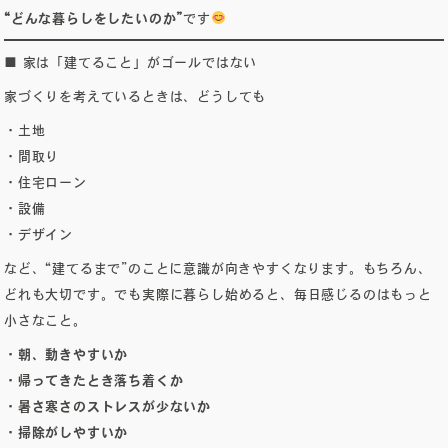
無料相談会
“どんな暮らしをしたいのか”
です
■ 家は「建てること」がゴールではない
プライバシーポリシー
家づくりを考えているときは、どうしても
・土地
サイトマップ
・間取り
・住宅ローン
・設備
・デザイン
など、“建てるまで”のことに意識が向きやすくなります。もちろん、
どれも大切です。でも実際に暮らし始めると、毎日感じるのはもっと
小さなこと。
〒840-0211
・朝、動きやすいか
佐賀県佐賀市大和町東山田2311-1
・帰ってきたとき落ち着くか
・暑さ寒さのストレスが少ないか
0952-20-2232
TEL.
・掃除がしやすいか