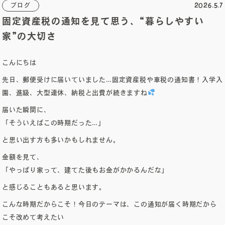
2026.5.7
ブログ
固定資産税の通知を見て思う、“暮らしやすい
オーナーズボイス
家”の大切さ
こんにちは
ブログ
先日、郵便受けに届いていました…固定資産税や車税の通知書！入学入
園、進級、大型連休、納税と出費が続きますね
メンテナンスコラム
届いた瞬間に、
「そういえばこの時期だった…」
会社案内
と思い出す方も多いかもしれません。
金額を見て、
お問い合わせ
「やっぱり家って、建てた後もお金がかかるんだな」
と感じることもあると思います。
電子カタログを見る
こんな時期だからこそ！今日のテーマは、この通知が届く時期だから
こそ改めて考えたい