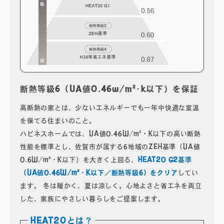
営業時間：8:00～18:00 / 定休日：第2・4火曜・水曜
断熱等級6（UA値0.46w/m²･k以下）を保証
高断熱の家とは、少ないエネルギーでも一年中快適な室温
を保てる住まいのこと。
ハピネスホームでは、UA値0.46W/m²・K以下の高い断熱
性能を標準とし、佐賀市が属する6地域のZEH基準（UA値
0.6W/m²・K以下）を大きく上回る、
HEAT20 G2基準
（UA値0.46W/m²・K以下／断熱等級6）をクリア
してい
ます。 冬は暖かく、夏は涼しく。心地よさと省エネを両立
した、家族にやさしい暮らしをご提案します。
HEAT20とは？