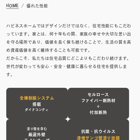
HOME
優れた性能
オーナーズボイス
ハピネスホームではデザインだけではなく、住宅性能にもこだわ
っています。家とは、何十年もの間、家族の幸せや大切な思い出
ブログ
を守る場所であり、価値を長く保ち続けることで、生活の質を高
め資産価値を高く維持することも可能です。
だからこそ、私たちは住宅品質にどこよりもこだわり続けます。
メンテナンスコラム
世代が変わっても安心・安全・健康に暮らせる住宅を提供しま
す。
会社案内
セルロース
全棟制振システム
ファイバー断熱材
お問い合わせ
搭載
＋
ダイナコンティ
付加断熱
電子カタログを見る
塗り壁を含む
抗菌・抗ウイルス
厳選外壁
漆喰サンゴ壁塗り放題