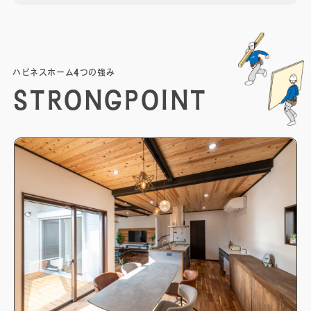
ハ
ピ
ネ
ス
ホ
ー
ム
4
つ
の
強
み
S
T
R
O
N
G
P
O
I
N
T