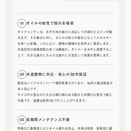
オイルの粘性で揺れを吸収
01
ダイナコンティは、水平方向の揺れに反応して内部のピストンが動
きます。その動きに対し、オイルの粘りが抵抗となってエネルギー
を熱へと変換。これにより、建物の横揺れを効率よく吸収します。
木造住宅の損傷原因の多くは横揺れ。ダンパーを水平に設置するこ
とで、大きな揺れにも小さな揺れにも安定して効果を発揮します。
木造建物に対応・安心の10年保証
02
製品はシリアルナンバーで個別管理されており、10年の製品保証が
あり安心です。
サイズが小型なので大きな開口部のある壁から非開口の壁まで施工
可能です。設置は原則1名で行うことができます。
長期間メンテナンス不要
03
特殊な三重構造によりオイル漏れを防止。本体は耐食・耐候性に優