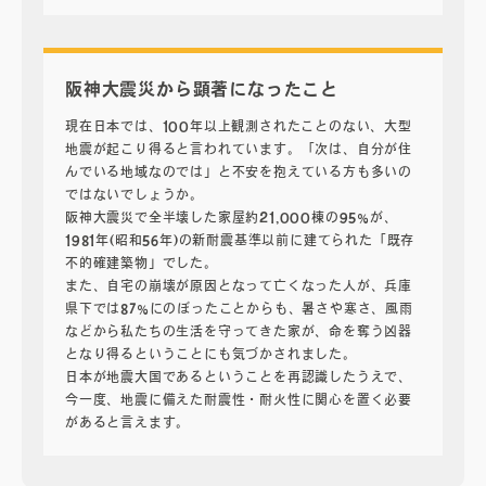
阪神大震災から顕著になったこと
現在日本では、100年以上観測されたことのない、大型
地震が起こり得ると言われています。「次は、自分が住
んでいる地域なのでは」と不安を抱えている方も多いの
ではないでしょうか。
阪神大震災で全半壊した家屋約21,000棟の95%が、
1981年(昭和56年)の新耐震基準以前に建てられた「既存
不的確建築物」でした。
また、自宅の崩壊が原因となって亡くなった人が、兵庫
県下では87%にのぼったことからも、暑さや寒さ、風雨
などから私たちの生活を守ってきた家が、命を奪う凶器
となり得るということにも気づかされました。
日本が地震大国であるということを再認識したうえで、
今一度、地震に備えた耐震性・耐火性に関心を置く必要
があると言えます。