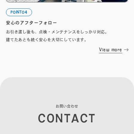
POINT04
安心のアフターフォロー
お引き渡し後も、点検・メンテナンスをしっかり対応。
建てたあとも続く安心を大切にしています。
View more
お
問
い
合
わ
せ
C
O
N
T
A
C
T