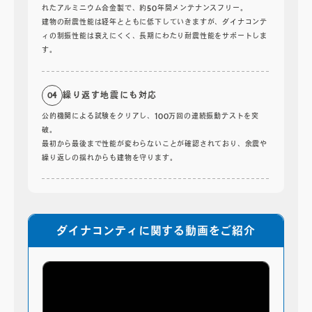
れたアルミニウム合金製で、約50年間メンテナンスフリー。
建物の耐震性能は経年とともに低下していきますが、ダイナコンテ
ィの制振性能は衰えにくく、長期にわたり耐震性能をサポートしま
す。
繰り返す地震にも対応
04
公的機関による試験をクリアし、100万回の連続振動テストを突
破。
最初から最後まで性能が変わらないことが確認されており、余震や
繰り返しの揺れからも建物を守ります。
ダイナコンティに関する動画をご紹介