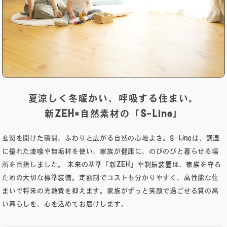
営業時間：8:00～18:00 / 定休日：第2・4火曜・水曜
夏涼しく冬暖かい、呼吸する住まい。
新ZEH×自然素材の「S-Line」
玄関を開けた瞬間、ふわりと広がる自然の心地よさ。S-Lineは、調湿
に優れた漆喰や無垢材を使い、家族が健康に、のびのびと暮らせる場
所を目指しました。 未来の基準「新ZEH」や制振装置は、家族を守る
ための大切な標準装備。定額制でコストも分かりやすく、高性能な住
まいで将来の光熱費を抑えます。家族がずっと笑顔で過ごせる質の高
い暮らしを、心を込めてお届けします。