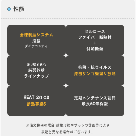
性能
セルロース
全棟制振システム
ファイバー断熱材
搭載
＋
ダイナコンティ
付加断熱
塗り壁を含む
抗菌・抗ウイルス
厳選外壁
漆喰サンゴ壁塗り放題
ラインナップ
HEAT 20 G2
定期メンテナンス訪問
最長60年保証
断熱等級6
NES
※注文住宅の場合 建物形状やサッシの計画等により
表記と異なる場合がございます。