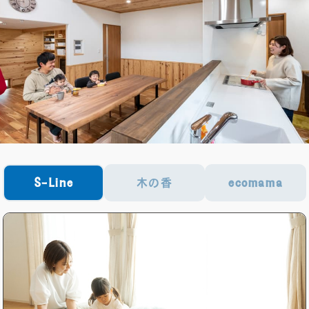
無料相談会
プライバシーポリシー
サイトマップ
S-Line
木の香
ecomama
〒840-0211
佐賀県佐賀市大和町東山田2311-1
0952-20-2232
TEL.