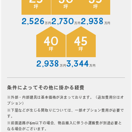
坪
坪
坪
2,526
2,730
2,938
万円
万円
万円
40
45
坪
坪
2,938
3,344
万円
万円
条件によってその他に掛かる経費
※外部・内部建具は基本価格が決まっております。（追加費用分はオ
プション）
※下屋などが生じる間取りについては、一部オプション費用が必要で
す。
※前面道路が6m以下の場合、物品搬入に伴う小運搬費が別途必要と
なる場合がございます。