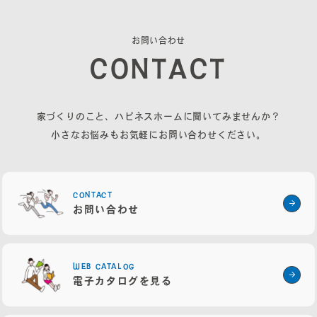
無料相談会
お
問
い
合
わ
せ
プライバシーポリシー
C
O
N
T
A
C
T
サイトマップ
家づくりのこと、ハピネスホームに聞いてみませんか？
小さなお悩みもお気軽にお問い合わせください。
CONTACT
お問い合わせ
〒840-0211
佐賀県佐賀市大和町東山田2311-1
WEB CATALOG
電子カタログを見る
0952-20-2232
TEL.