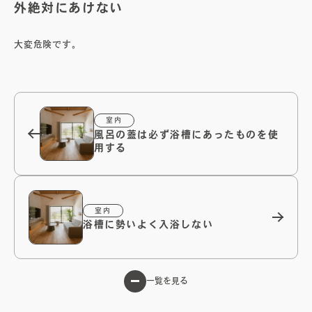
外絶対にあけない
オーナーズボイス
大変危険です。
ブログ
室内
風呂の蓋は必ず浴槽にあったものを使
メンテナンスコラム
用する
会社案内
室内
浴槽に勢いよく入浴しない
お問い合わせ
電子カタログを見る
一覧を見る