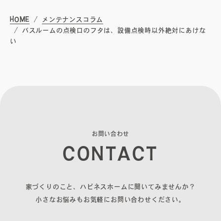
無料相談会
HOME
メンテナンスコラム
バスルームの点検口のフタは、設備点検時以外絶対にあけな
プライバシーポリシー
い
サイトマップ
お
問
い
合
わ
せ
C
O
N
T
A
C
T
〒840-0211
家づくりのこと、ハピネスホームに聞いてみませんか？
佐賀県佐賀市大和町東山田2311-1
小さなお悩みもお気軽にお問い合わせください。
0952-20-2232
TEL.