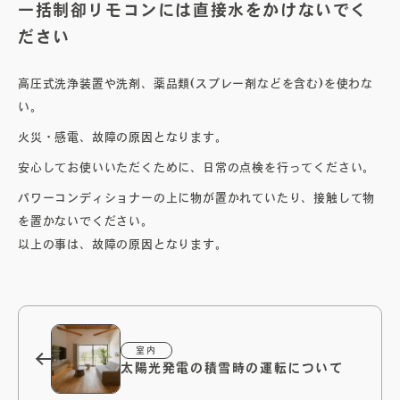
一括制卻リモコンには直接水をかけないでく
ださい
オーナーズボイス
高圧式洗浄装置や洗剤、薬品類(スプレー剤などを含む)を使わな
い。
ブログ
火災・感電、故障の原因となります。
安心してお使いいただくために、日常の点検を行ってください。
メンテナンスコラム
​パワーコンディショナーの上に物が置かれていたり、接触して物
を置かないでください。
会社案内
以上の事は、故障の原因となります。
お問い合わせ
電子カタログを見る
室内
太陽光発電の積雪時の運転について