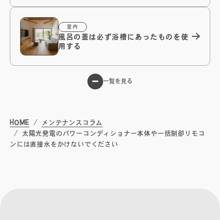
無料相談会
室内
風呂の蓋は必ず浴槽にあったものを使
プライバシーポリシー
用する
サイトマップ
一覧を見る
HOME
メンテナンスコラム
太陽光発電のパワーコンディショナー本体や一括制卻リモコ
ンには直接水をかけないでください
〒840-0211
佐賀県佐賀市大和町東山田2311-1
0952-20-2232
TEL.