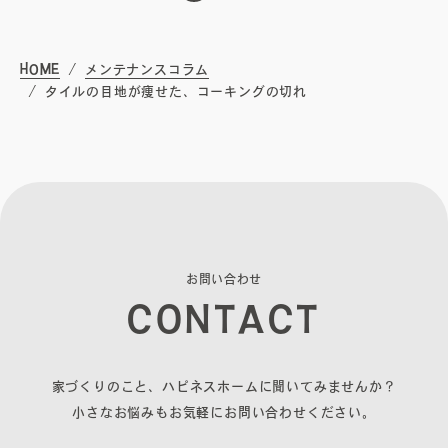
無料相談会
HOME
メンテナンスコラム
プライバシーポリシー
タイルの目地が痩せた、コーキングの切れ
サイトマップ
お
問
い
合
わ
せ
C
O
N
T
A
C
T
〒840-0211
佐賀県佐賀市大和町東山田2311-1
家づくりのこと、ハピネスホームに聞いてみませんか？
小さなお悩みもお気軽にお問い合わせください。
0952-20-2232
TEL.