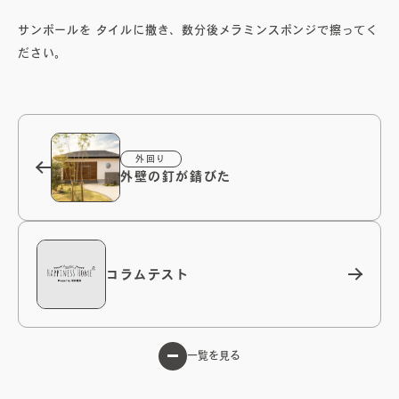
サンポールを タイルに撒き、数分後メラミンスポンジで擦ってく
ださい。
オーナーズボイス
ブログ
外回り
メンテナンスコラム
外壁の釘が錆びた
会社案内
コラムテスト
お問い合わせ
電子カタログを見る
一覧を見る