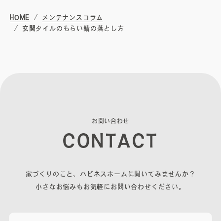
無料相談会
HOME
メンテナンスコラム
玄関タイルのもらい錆の落とし方
プライバシーポリシー
サイトマップ
お
問
い
合
わ
せ
C
O
N
T
A
C
T
家づくりのこと、ハピネスホームに聞いてみませんか？
〒840-0211
小さなお悩みもお気軽にお問い合わせください。
佐賀県佐賀市大和町東山田2311-1
0952-20-2232
TEL.