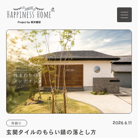
ホーム
イベント
家づくりの想い
ハピネスホームの強み
商品ラインナップ
2026.6.11
外回り
玄関タイルのもらい錆の落とし方
施工事例