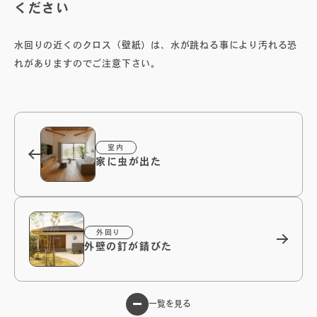
ください
オーナーズボイス
水回りの近くのクロス（壁紙）は、​水が跳ねる事により汚れる恐
れがありますのでご注意下さい。
ブログ
メンテナンスコラム
室内
家に虫が出た
会社案内
お問い合わせ
外回り
外壁の釘が錆びた
電子カタログを見る
一覧を見る