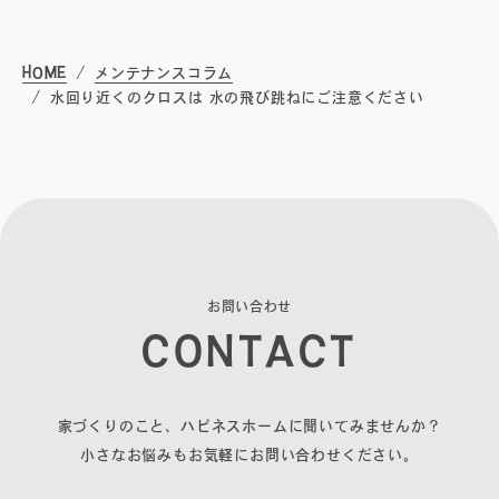
無料相談会
HOME
メンテナンスコラム
プライバシーポリシー
水回り近くのクロスは 水の飛び跳ねにご注意ください
サイトマップ
お
問
い
合
わ
せ
C
O
N
T
A
C
T
〒840-0211
佐賀県佐賀市大和町東山田2311-1
家づくりのこと、ハピネスホームに聞いてみませんか？
小さなお悩みもお気軽にお問い合わせください。
0952-20-2232
TEL.