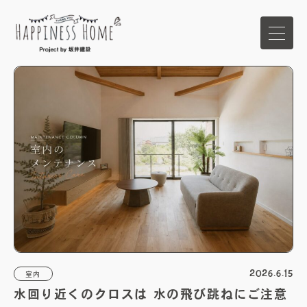
ホーム
イベント
家づくりの想い
ハピネスホームの強み
商品ラインナップ
2026.6.15
室内
水回り近くのクロスは 水の飛び跳ねにご注意
施工事例