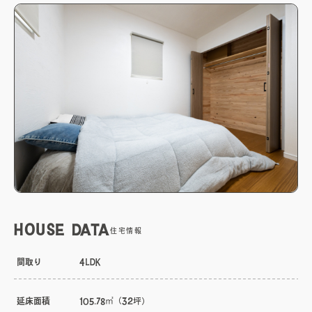
HOUSE DATA
住宅情報
間取り
4LDK
延床面積
105.78㎡（32坪）