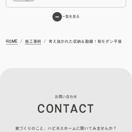
一覧を見る
HOME
施工事例
考え抜かれた収納＆動線！和モダン平屋
お
問
い
合
わ
せ
C
O
N
T
A
C
T
家づくりのこと、ハピネスホームに聞いてみませんか？