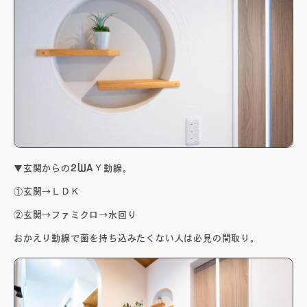
▼玄関からの2WAＹ動線。
①玄関→ＬＤＫ
②玄関→ファミクロ→水回り
おかえり動線で菌を持ち込みたくない人は必見の間取り。