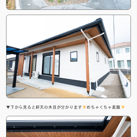
無料相談会
プライバシーポリシー
サイトマップ
▼下から見ると軒天の木目が分かります
めちゃくちゃ素敵
〒840-0211
佐賀県佐賀市大和町東山田2311-1
0952-20-2232
TEL.