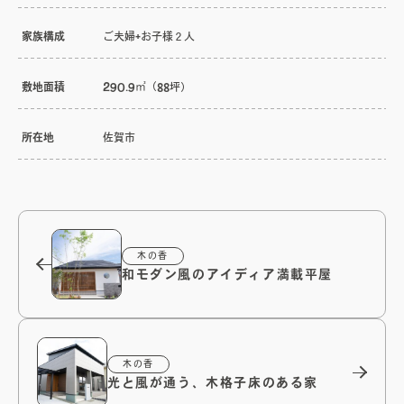
家族構成
ご夫婦+お子様２人
敷地面積
290.9㎡（88坪）
所在地
佐賀市
木の香
和モダン風のアイディア満載平屋
木の香
光と風が通う、木格子床のある家