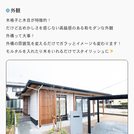
外観
オーナーズボイス
木格子と木目が特徴的！
だけど古めかしさを感じない高級感のある和モダンな外観
外構って大事！
ブログ
外構の雰囲気を変えるだけでガラッとイメージも変わります！
モルタルを入れたり木をいれるだけでスタイリッシュに
メンテナンスコラム
会社案内
お問い合わせ
電子カタログを見る