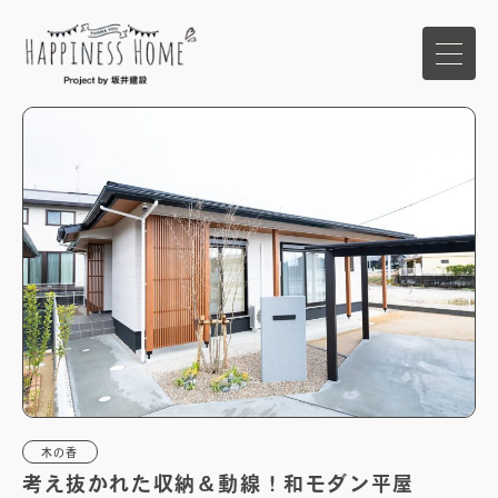
ホーム
イベント
家づくりの想い
ハピネスホームの強み
商品ラインナップ
木の香
考え抜かれた収納＆動線！和モダン平屋
施工事例