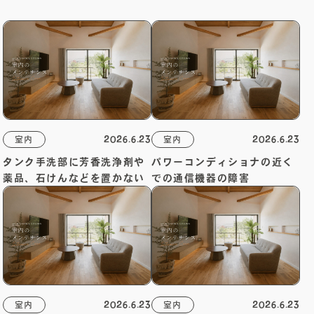
無料相談会
プライバシーポリシー
サイトマップ
2026.6.23
2026.6.23
室内
室内
タンク手洗部に芳香洗浄剤や
パワーコンディショナの近く
薬品、石けんなどを置かない
での通信機器の障害
〒840-0211
佐賀県佐賀市大和町東山田2311-1
0952-20-2232
TEL.
2026.6.23
2026.6.23
室内
室内